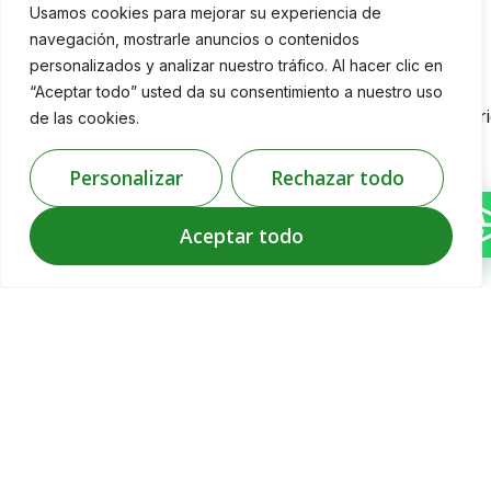
técnica
España
Usamos cookies para mejorar su experiencia de
domiciliaria.
+34 950 08
navegación, mostrarle anuncios o contenidos
Desde 1996 el
80 86
personalizados y analizar nuestro tráfico. Al hacer clic en
recorrido por el
Almería
“Aceptar todo” usted da su consentimiento a nuestro uso
desarrollo
info@ibericasegur
de las cookies.
hacia una
mejora de
productos y
Personalizar
Rechazar todo
servicios nos
ha colocado
Aceptar todo
como una de
las empresas
pioneras del
sector en toda
la provincia de
Almería.
Políticas de Privacidad y
© 2024 Ibérica
Cookies
Seguridad,
Declaración de
Diseñado por