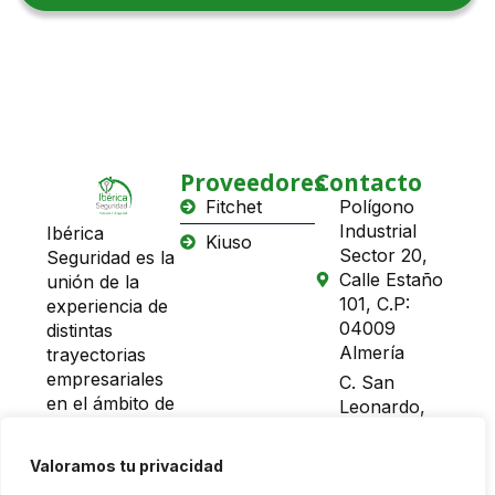
Proveedores
Contacto
Fitchet
Polígono
Industrial
Ibérica
Kiuso
Sector 20,
Seguridad es la
Calle Estaño
unión de la
101, C.P:
experiencia de
04009
distintas
Almería
trayectorias
empresariales
C. San
en el ámbito de
Leonardo,
la seguridad
34, 04004,
física y la
04009
Valoramos tu privacidad
asistencia
Almería,