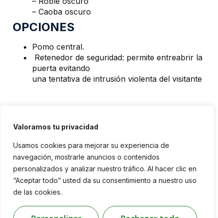
– Roble oscuro
– Caoba oscuro
OPCIONES
Pomo central.
Retenedor de seguridad: permite entreabrir la
puerta evitando
una tentativa de intrusión violenta del visitante
Valoramos tu privacidad
Usamos cookies para mejorar su experiencia de
Proveedores
Contacto
navegación, mostrarle anuncios o contenidos
personalizados y analizar nuestro tráfico. Al hacer clic en
Fitchet
Polígono
Industrial
“Aceptar todo” usted da su consentimiento a nuestro uso
Ibérica
Kiuso
Sector 20,
Seguridad es la
de las cookies.
Calle Estaño
unión de la
101, C.P:
experiencia de