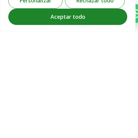
Personalizar
Rechazar todo
04009
distintas
Almería
trayectorias
Aceptar todo
empresariales
C. San
en el ámbito de
Leonardo,
la seguridad
34, 04004,
física y la
04009
asistencia
Almería,
técnica
España
domiciliaria.
+34 950 08
Desde 1996 el
80 86
recorrido por el
Almería
desarrollo
info@ibericasegur
hacia una
mejora de
productos y
servicios nos
ha colocado
como una de
las empresas
pioneras del